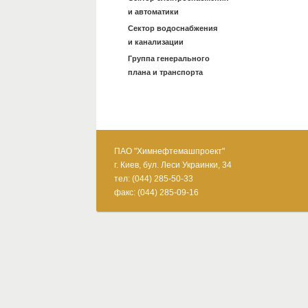
и автоматики
Сектор водоснабжения
и канализации
Группа генерального
плана и транспорта
ПАО "Химнефтемашпроект"
г. Киев, бул. Леси Украинки, 34
тел: (044) 285-50-33
факс: (044) 285-09-16